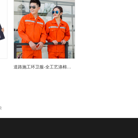
道路施工环卫服-全工艺涤棉厚纱卡面料
录