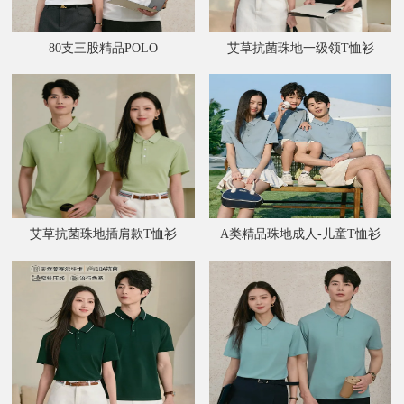
80支三股精品POLO
艾草抗菌珠地一级领T恤衫
艾草抗菌珠地插肩款T恤衫
A类精品珠地成人-儿童T恤衫